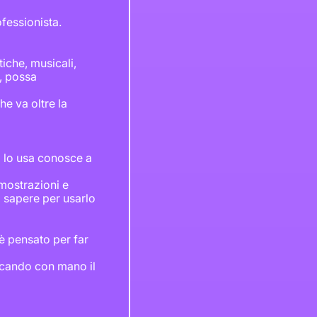
fessionista.
tiche, musicali,
e, possa
e va oltre la
i lo usa conosce a
imostrazioni e
l sapere per usarlo
 è pensato per far
occando con mano il