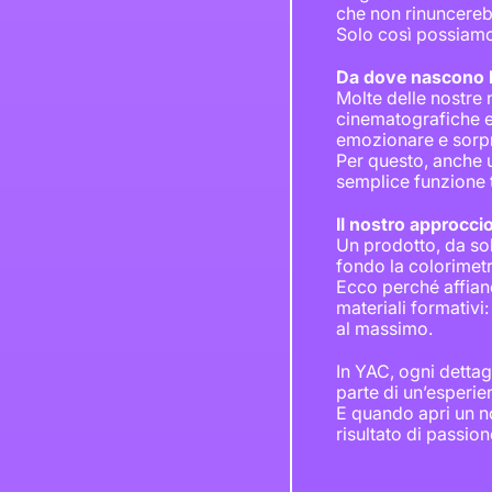
che non rinuncereb
Solo così possiamo
Da dove nascono l
Molte delle nostre 
cinematografiche e 
emozionare e sorp
Per questo, anche 
semplice funzione 
Il nostro approcci
Un prodotto, da sol
fondo la colorimetr
Ecco perché affianc
materiali formativi
al massimo.
In YAC, ogni dettag
parte di un’esperie
E quando apri un n
risultato di passio