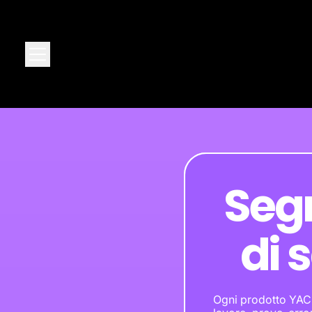
Menu
Segr
di 
Ogni prodotto YAC no