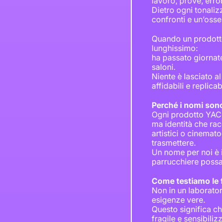
lavoro, prove, erro
Dietro ogni tonalizz
confronti e un’osse
Quando un prodotto
lunghissimo:
ha passato giornate 
saloni.
Niente è lasciato a
affidabili e replic
Perché i nomi sono
Ogni prodotto YAC 
ma identità che racc
artistici o cinemat
trasmettere.
Un nome per noi è 
parrucchiere possa 
Come testiamo le 
Non in un laborator
esigenze vere.
Questo significa ch
fragile e sensibiliz