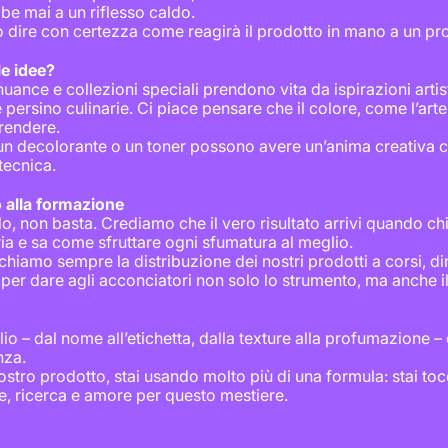
be mai a un riflesso caldo.
 dire con certezza come reagirà il prodotto in mano a un pro
e idee?
nuance e collezioni speciali prendono vita da ispirazioni artis
persino culinarie. Ci piace pensare che il colore, come l’art
rendere.
un decolorante o un toner possono avere un’anima creativa ch
tecnica.
o alla formazione
o, non basta. Crediamo che il vero risultato arrivi quando ch
ia e sa come sfruttare ogni sfumatura al meglio.
hiamo sempre la distribuzione dei nostri prodotti a corsi, d
: per dare agli acconciatori non solo lo strumento, ma anche i
lio – dal nome all’etichetta, dalla texture alla profumazione –
nza.
ostro prodotto, stai usando molto più di una formula: stai t
ne, ricerca e amore per questo mestiere.