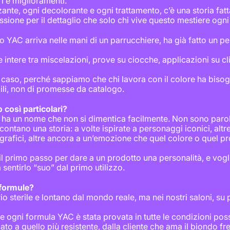
ri e miglioramenti.
ante, ogni decolorante e ogni trattamento, c’è una storia fatta 
ssione per il dettaglio che solo chi vive questo mestiere ogn
 YAC arriva nelle mani di un parrucchiere, ha già fatto un p
intere tra miscelazioni, prove su ciocche, applicazioni su clie
l caso, perché sappiamo che chi lavora con il colore ha bisogn
abili, non di promesse da catalogo.
 così particolari?
ha un nome che non si dimentica facilmente. Non sono parol
ontano una storia: a volte ispirate a personaggi iconici, altre
ografici, altre ancora a un’emozione che quel colore o quel p
il primo passo per dare a un prodotto una personalità, e vog
sentirlo “suo” dal primo utilizzo.
formule?
io sterile e lontano dal mondo reale, ma nei nostri saloni, su
e ogni formula YAC è stata provata in tutte le condizioni possi
zato a quello più resistente, dalla cliente che ama il biondo fr