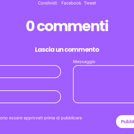
Condividi
Twitta
Condividi:
Facebook
Tweet
su
su
Facebook
X
(precedentemente
0 commenti
Twitter)
Lascia un commento
Messaggio
ono essere approvati prima di pubblicare