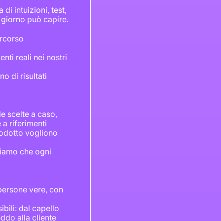
di intuizioni, test,
i giorno può capire.
ercorso
nti reali nei nostri
o di risultati
e scelte a caso,
 a riferimenti
rodotto vogliono
liamo che ogni
 persone vere, con
bili: dal capello
eddo alla cliente