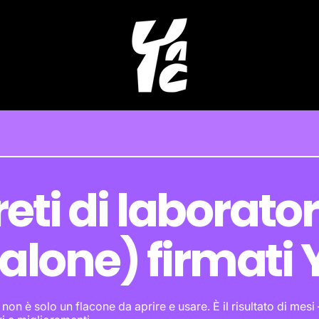
eti di laborator
salone) firmati
n è solo un flacone da aprire e usare. È il risultato di mesi –