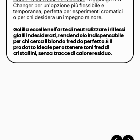
Changer per un'opzione più flessibile e
temporanea, perfetta per esperimenti cromatici
o per chi desidera un impegno minore.
Golilla eccelle nell'arte di neutralizzare i riflessi
gialli indesiderati, rendendolo indispensabile
per chi cerca il biondo freddo perfetto. È il
prodotto ideale per ottenere toni freddi
cristallini, senza tracce di calore residuo.
Presentazio
Present