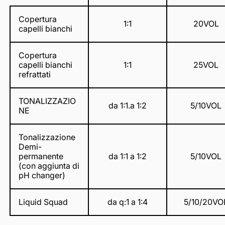
Copertura
1:1
20VOL
capelli bianchi
Copertura
capelli bianchi
1:1
25VOL
refrattati
TONALIZZAZIO
da 1:1.a 1:2
5/10VOL
NE
Tonalizzazione
Demi-
permanente
da 1:1 a 1:2
5/10VOL
(con aggiunta di
pH changer)
Liquid Squad
da q:1 a 1:4
5/10/20VO