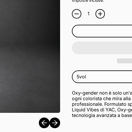
Imposte incluse.
Quantità
Volume
Oxy-gender non è solo un'
ogni colorista che mira all
professionale. Formulato sp
Liquid Vibes di YAC, Oxy-gen
tecnologia avanzata a base d
Presentazione precedente
Presentazione successiva